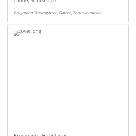
Zäune, Sichtschutz
Brügmann Traumgarten
Garten
Terrassendielen
Brügmann - HolzClassic