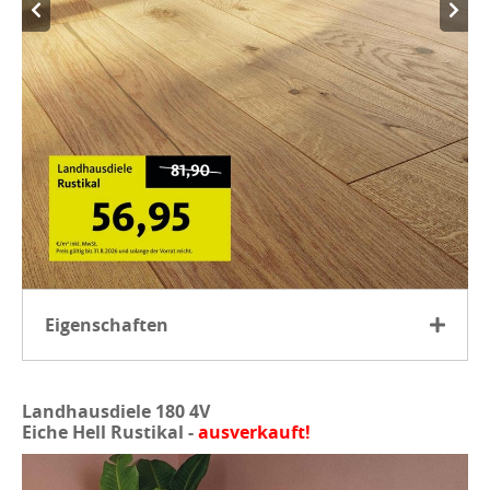
Eigenschaften
Echtes Eichenholz mit ausdrucksstarkem Charakter
Geölte Oberfläche für ein natürliches Wohngefühl
Landhausdiele 180 4V
Eiche Hell Rustikal -
ausverkauft!