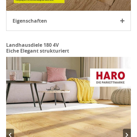
Eigenschaften
Hochwertiges Eichenholz in heller, rustikaler Sortierung
Geölte Oberfläche für ein natürliches Wohngefühl
Landhausdiele 180 4V
Eiche Elegant strukturiert