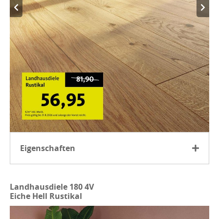
Eigenschaften
Echtes Eichenholz mit ausdrucksstarkem Charakter
Geölte Oberfläche für ein natürliches Wohngefühl
Landhausdiele 180 4V
Eiche Hell Rustikal